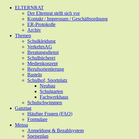
Zum
ELTERNRAT
Hauptinhalt
Der Elternrat stellt sich vor
springen
Kontakt / Impressum / Geschäftsordnung
ER-Protokolle
Archiv
Themen
Schulkleidung
VerkehrsAG
Beratungsdienst
Schulbücherei
Medienkonzept
Berufsorientierung
Basteln
Schulhof, Sportplatz
Neubau
Schulgarten
Fachwerkhaus
Schulschwimmen
Ganztag
Häufige Fragen (FAQ)
Formulare
Mensa
Anmeldung & Bezahlsystem
Speiseplan