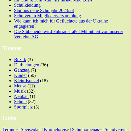
Schulkleidung
Start ins neue Schuljahr 2023/24
Schulverein Mitgliederversammlung
Wie kann ich mich für Geflüchtete aus der Ukraine
engagieren?
Die Stübeheide wird Fahrradstraße! Mitinitiiert von unserer
Verkehrs AG
Themen
Bezirk
(3)
Darbietungen
(36)
Ganztag
(7)
Kinder
(50)
Klein-Borstel
(18)
Mensa
(11)
Musik
(32)
Neubau
(1)
Schule
(82)
Sportplatz
(3)
Links
Termine
|
Speiseplan
|
Krümelpreise
|
Schulhomepage
|
Schulverein
|