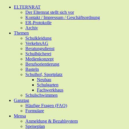
Zum
ELTERNRAT
Hauptinhalt
Der Elternrat stellt sich vor
springen
Kontakt / Impressum / Geschäftsordnung
ER-Protokolle
Archiv
Themen
Schulkleidung
VerkehrsAG
Beratungsdienst
Schulbücherei
Medienkonzept
Berufsorientierung
Basteln
Schulhof, Sportplatz
Neubau
Schulgarten
Fachwerkhaus
Schulschwimmen
Ganztag
Häufige Fragen (FAQ)
Formulare
Mensa
Anmeldung & Bezahlsystem
Speiseplan