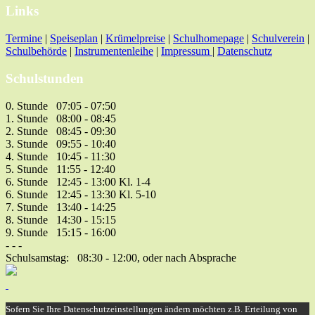
Links
Termine
|
Speiseplan
|
Krümelpreise
|
Schulhomepage
|
Schulverein
|
Schulbehörde
|
Instrumentenleihe
|
Impressum
|
Datenschutz
Schulstunden
0. Stunde 07:05 - 07:50
1. Stunde 08:00 - 08:45
2. Stunde 08:45 - 09:30
3. Stunde 09:55 - 10:40
4. Stunde 10:45 - 11:30
5. Stunde 11:55 - 12:40
6. Stunde 12:45 - 13:00 Kl. 1-4
6. Stunde 12:45 - 13:30 Kl. 5-10
7. Stunde 13:40 - 14:25
8. Stunde 14:30 - 15:15
9. Stunde 15:15 - 16:00
- - -
Schulsamstag: 08:30 - 12:00, oder nach Absprache
Sofern Sie Ihre Datenschutzeinstellungen ändern möchten z.B. Erteilung von