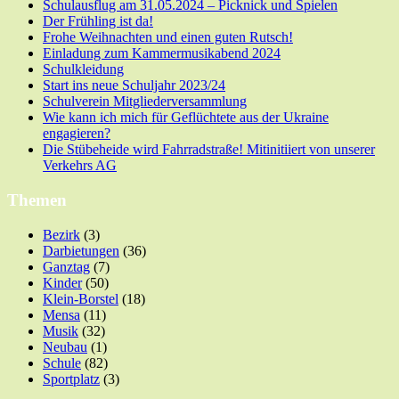
Schulausflug am 31.05.2024 – Picknick und Spielen
Der Frühling ist da!
Frohe Weihnachten und einen guten Rutsch!
Einladung zum Kammermusikabend 2024
Schulkleidung
Start ins neue Schuljahr 2023/24
Schulverein Mitgliederversammlung
Wie kann ich mich für Geflüchtete aus der Ukraine
engagieren?
Die Stübeheide wird Fahrradstraße! Mitinitiiert von unserer
Verkehrs AG
Themen
Bezirk
(3)
Darbietungen
(36)
Ganztag
(7)
Kinder
(50)
Klein-Borstel
(18)
Mensa
(11)
Musik
(32)
Neubau
(1)
Schule
(82)
Sportplatz
(3)