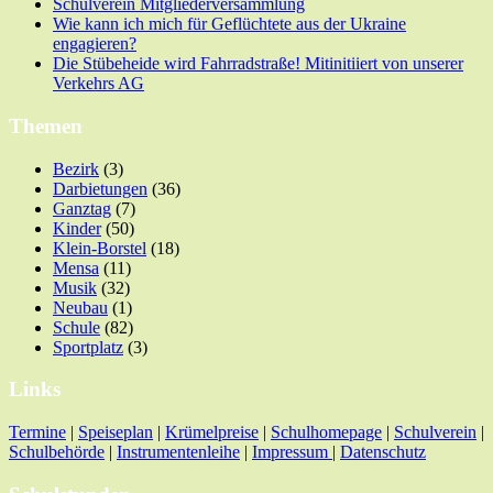
Schulverein Mitgliederversammlung
Wie kann ich mich für Geflüchtete aus der Ukraine
engagieren?
Die Stübeheide wird Fahrradstraße! Mitinitiiert von unserer
Verkehrs AG
Themen
Bezirk
(3)
Darbietungen
(36)
Ganztag
(7)
Kinder
(50)
Klein-Borstel
(18)
Mensa
(11)
Musik
(32)
Neubau
(1)
Schule
(82)
Sportplatz
(3)
Links
Termine
|
Speiseplan
|
Krümelpreise
|
Schulhomepage
|
Schulverein
|
Schulbehörde
|
Instrumentenleihe
|
Impressum
|
Datenschutz