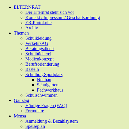
Zum
ELTERNRAT
Hauptinhalt
Der Elternrat stellt sich vor
springen
Kontakt / Impressum / Geschäftsordnung
ER-Protokolle
Archiv
Themen
Schulkleidung
VerkehrsAG
Beratungsdienst
Schulbücherei
Medienkonzept
Berufsorientierung
Basteln
Schulhof, Sportplatz
Neubau
Schulgarten
Fachwerkhaus
Schulschwimmen
Ganztag
Häufige Fragen (FAQ)
Formulare
Mensa
Anmeldung & Bezahlsystem
Speiseplan