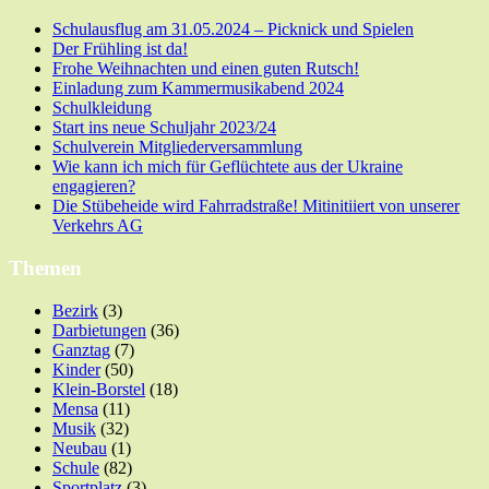
Schulausflug am 31.05.2024 – Picknick und Spielen
Der Frühling ist da!
Frohe Weihnachten und einen guten Rutsch!
Einladung zum Kammermusikabend 2024
Schulkleidung
Start ins neue Schuljahr 2023/24
Schulverein Mitgliederversammlung
Wie kann ich mich für Geflüchtete aus der Ukraine
engagieren?
Die Stübeheide wird Fahrradstraße! Mitinitiiert von unserer
Verkehrs AG
Themen
Bezirk
(3)
Darbietungen
(36)
Ganztag
(7)
Kinder
(50)
Klein-Borstel
(18)
Mensa
(11)
Musik
(32)
Neubau
(1)
Schule
(82)
Sportplatz
(3)