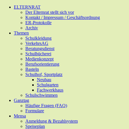
Zum
ELTERNRAT
Hauptinhalt
Der Elternrat stellt sich vor
springen
Kontakt / Impressum / Geschäftsordnung
ER-Protokolle
Archiv
Themen
Schulkleidung
VerkehrsAG
Beratungsdienst
Schulbücherei
Medienkonzept
Berufsorientierung
Basteln
Schulhof, Sportplatz
Neubau
Schulgarten
Fachwerkhaus
Schulschwimmen
Ganztag
Häufige Fragen (FAQ)
Formulare
Mensa
Anmeldung & Bezahlsystem
Speiseplan