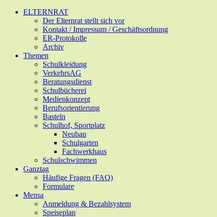
Zum
ELTERNRAT
Hauptinhalt
Der Elternrat stellt sich vor
springen
Kontakt / Impressum / Geschäftsordnung
ER-Protokolle
Archiv
Themen
Schulkleidung
VerkehrsAG
Beratungsdienst
Schulbücherei
Medienkonzept
Berufsorientierung
Basteln
Schulhof, Sportplatz
Neubau
Schulgarten
Fachwerkhaus
Schulschwimmen
Ganztag
Häufige Fragen (FAQ)
Formulare
Mensa
Anmeldung & Bezahlsystem
Speiseplan