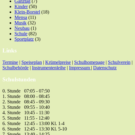
Ganztag
(7)
Kinder
(50)
Klein-Borstel
(18)
Mensa
(11)
Musik
(32)
Neubau
(1)
Schule
(82)
Sportplatz
(3)
Links
Termine
|
Speiseplan
|
Krümelpreise
|
Schulhomepage
|
Schulverein
|
Schulbehörde
|
Instrumentenleihe
|
Impressum
|
Datenschutz
Schulstunden
0. Stunde 07:05 - 07:50
1. Stunde 08:00 - 08:45
2. Stunde 08:45 - 09:30
3. Stunde 09:55 - 10:40
4. Stunde 10:45 - 11:30
5. Stunde 11:55 - 12:40
6. Stunde 12:45 - 13:00 Kl. 1-4
6. Stunde 12:45 - 13:30 Kl. 5-10
7. Stunde 13:40 - 14:25