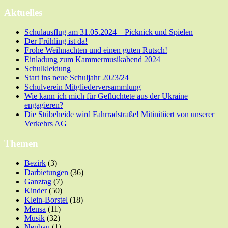
Aktuelles
Schulausflug am 31.05.2024 – Picknick und Spielen
Der Frühling ist da!
Frohe Weihnachten und einen guten Rutsch!
Einladung zum Kammermusikabend 2024
Schulkleidung
Start ins neue Schuljahr 2023/24
Schulverein Mitgliederversammlung
Wie kann ich mich für Geflüchtete aus der Ukraine
engagieren?
Die Stübeheide wird Fahrradstraße! Mitinitiiert von unserer
Verkehrs AG
Themen
Bezirk
(3)
Darbietungen
(36)
Ganztag
(7)
Kinder
(50)
Klein-Borstel
(18)
Mensa
(11)
Musik
(32)
Neubau
(1)