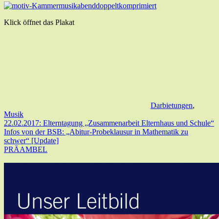
Klick öffnet das Plakat
Darbietungen
,
Musik
22.02.2017: Elterntagung „Zusammenarbeit Elternhaus und Schule“
Infos von der BSB: „Abitur-Probeklausur in Mathematik zu
schwer“ [Update]
PRÄAMBEL