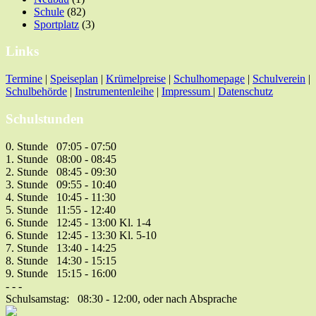
Schule
(82)
Sportplatz
(3)
Links
Termine
|
Speiseplan
|
Krümelpreise
|
Schulhomepage
|
Schulverein
|
Schulbehörde
|
Instrumentenleihe
|
Impressum
|
Datenschutz
Schulstunden
0. Stunde 07:05 - 07:50
1. Stunde 08:00 - 08:45
2. Stunde 08:45 - 09:30
3. Stunde 09:55 - 10:40
4. Stunde 10:45 - 11:30
5. Stunde 11:55 - 12:40
6. Stunde 12:45 - 13:00 Kl. 1-4
6. Stunde 12:45 - 13:30 Kl. 5-10
7. Stunde 13:40 - 14:25
8. Stunde 14:30 - 15:15
9. Stunde 15:15 - 16:00
- - -
Schulsamstag: 08:30 - 12:00, oder nach Absprache