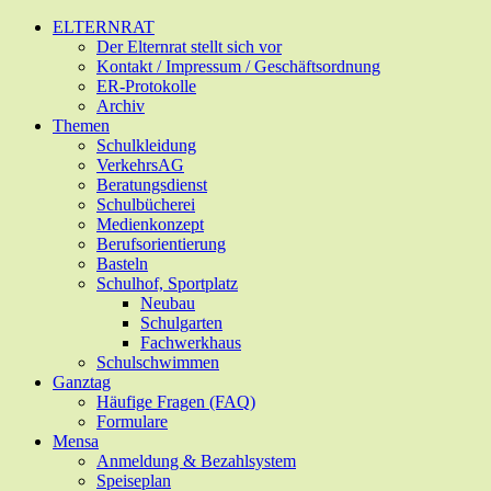
Zum
ELTERNRAT
Hauptinhalt
Der Elternrat stellt sich vor
springen
Kontakt / Impressum / Geschäftsordnung
ER-Protokolle
Archiv
Themen
Schulkleidung
VerkehrsAG
Beratungsdienst
Schulbücherei
Medienkonzept
Berufsorientierung
Basteln
Schulhof, Sportplatz
Neubau
Schulgarten
Fachwerkhaus
Schulschwimmen
Ganztag
Häufige Fragen (FAQ)
Formulare
Mensa
Anmeldung & Bezahlsystem
Speiseplan