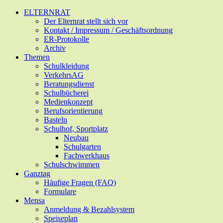
Zum
ELTERNRAT
Hauptinhalt
Der Elternrat stellt sich vor
springen
Kontakt / Impressum / Geschäftsordnung
ER-Protokolle
Archiv
Themen
Schulkleidung
VerkehrsAG
Beratungsdienst
Schulbücherei
Medienkonzept
Berufsorientierung
Basteln
Schulhof, Sportplatz
Neubau
Schulgarten
Fachwerkhaus
Schulschwimmen
Ganztag
Häufige Fragen (FAQ)
Formulare
Mensa
Anmeldung & Bezahlsystem
Speiseplan