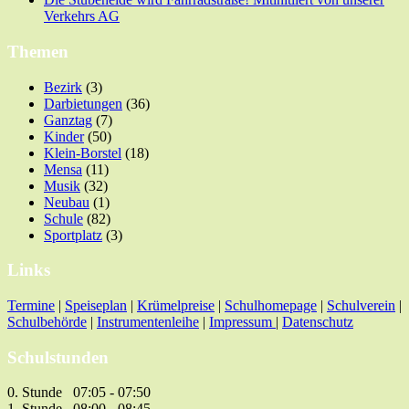
Verkehrs AG
Themen
Bezirk
(3)
Darbietungen
(36)
Ganztag
(7)
Kinder
(50)
Klein-Borstel
(18)
Mensa
(11)
Musik
(32)
Neubau
(1)
Schule
(82)
Sportplatz
(3)
Links
Termine
|
Speiseplan
|
Krümelpreise
|
Schulhomepage
|
Schulverein
|
Schulbehörde
|
Instrumentenleihe
|
Impressum
|
Datenschutz
Schulstunden
0. Stunde 07:05 - 07:50
1. Stunde 08:00 - 08:45