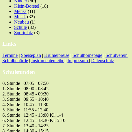
Kinder
(50)
Klein-Borstel
(18)
Mensa
(11)
Musik
(32)
Neubau
(1)
Schule
(82)
Sportplatz
(3)
Links
Termine
|
Speiseplan
|
Krümelpreise
|
Schulhomepage
|
Schulverein
|
Schulbehörde
|
Instrumentenleihe
|
Impressum
|
Datenschutz
Schulstunden
0. Stunde 07:05 - 07:50
1. Stunde 08:00 - 08:45
2. Stunde 08:45 - 09:30
3. Stunde 09:55 - 10:40
4. Stunde 10:45 - 11:30
5. Stunde 11:55 - 12:40
6. Stunde 12:45 - 13:00 Kl. 1-4
6. Stunde 12:45 - 13:30 Kl. 5-10
7. Stunde 13:40 - 14:25
8. Stunde 14:30 - 15:15