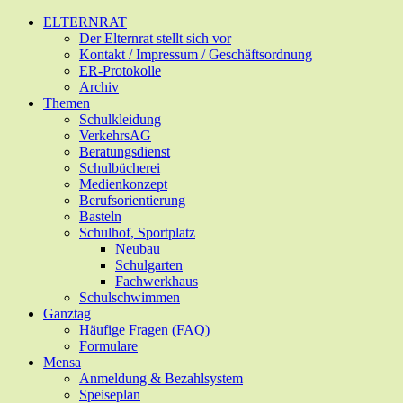
Zum
ELTERNRAT
Hauptinhalt
Der Elternrat stellt sich vor
springen
Kontakt / Impressum / Geschäftsordnung
ER-Protokolle
Archiv
Themen
Schulkleidung
VerkehrsAG
Beratungsdienst
Schulbücherei
Medienkonzept
Berufsorientierung
Basteln
Schulhof, Sportplatz
Neubau
Schulgarten
Fachwerkhaus
Schulschwimmen
Ganztag
Häufige Fragen (FAQ)
Formulare
Mensa
Anmeldung & Bezahlsystem
Speiseplan