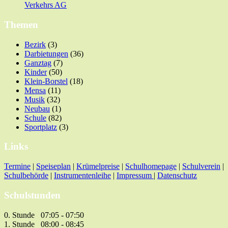
Verkehrs AG
Themen
Bezirk
(3)
Darbietungen
(36)
Ganztag
(7)
Kinder
(50)
Klein-Borstel
(18)
Mensa
(11)
Musik
(32)
Neubau
(1)
Schule
(82)
Sportplatz
(3)
Links
Termine
|
Speiseplan
|
Krümelpreise
|
Schulhomepage
|
Schulverein
|
Schulbehörde
|
Instrumentenleihe
|
Impressum
|
Datenschutz
Schulstunden
0. Stunde 07:05 - 07:50
1. Stunde 08:00 - 08:45