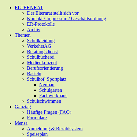
Zum
ELTERNRAT
Hauptinhalt
Der Elternrat stellt sich vor
springen
Kontakt / Impressum / Geschäftsordnung
ER-Protokolle
Archiv
Themen
Schulkleidung
VerkehrsAG
Beratungsdienst
Schulbücherei
Medienkonzept
Berufsorientierung
Basteln
Schulhof, Sportplatz
Neubau
Schulgarten
Fachwerkhaus
Schulschwimmen
Ganztag
Häufige Fragen (FAQ)
Formulare
Mensa
Anmeldung & Bezahlsystem
Speiseplan