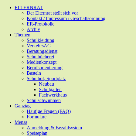
Zum
ELTERNRAT
Hauptinhalt
Der Elternrat stellt sich vor
springen
Kontakt / Impressum / Geschäftsordnung
ER-Protokolle
Archiv
Themen
Schulkleidung
VerkehrsAG
Beratungsdienst
Schulbücherei
Medienkonzept
Berufsorientierung
Basteln
Schulhof, Sportplatz
Neubau
Schulgarten
Fachwerkhaus
Schulschwimmen
Ganztag
Häufige Fragen (FAQ)
Formulare
Mensa
Anmeldung & Bezahlsystem
Speiseplan