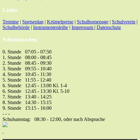
Links
Termine
|
Speiseplan
|
Krümelpreise
|
Schulhomepage
|
Schulverein
|
Schulbehörde
|
Instrumentenleihe
|
Impressum
|
Datenschutz
Schulstunden
0. Stunde 07:05 - 07:50
1. Stunde 08:00 - 08:45
2. Stunde 08:45 - 09:30
3. Stunde 09:55 - 10:40
4. Stunde 10:45 - 11:30
5. Stunde 11:55 - 12:40
6. Stunde 12:45 - 13:00 Kl. 1-4
6. Stunde 12:45 - 13:30 Kl. 5-10
7. Stunde 13:40 - 14:25
8. Stunde 14:30 - 15:15
9. Stunde 15:15 - 16:00
- - -
Schulsamstag: 08:30 - 12:00, oder nach Absprache