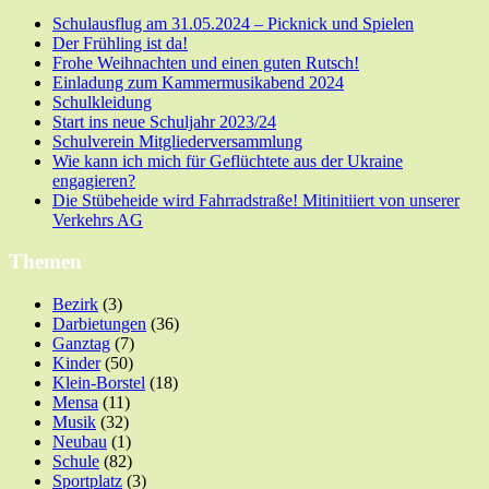
Schulausflug am 31.05.2024 – Picknick und Spielen
Der Frühling ist da!
Frohe Weihnachten und einen guten Rutsch!
Einladung zum Kammermusikabend 2024
Schulkleidung
Start ins neue Schuljahr 2023/24
Schulverein Mitgliederversammlung
Wie kann ich mich für Geflüchtete aus der Ukraine
engagieren?
Die Stübeheide wird Fahrradstraße! Mitinitiiert von unserer
Verkehrs AG
Themen
Bezirk
(3)
Darbietungen
(36)
Ganztag
(7)
Kinder
(50)
Klein-Borstel
(18)
Mensa
(11)
Musik
(32)
Neubau
(1)
Schule
(82)
Sportplatz
(3)